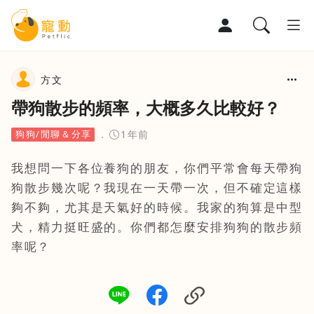
寵物部落格
方文
帶狗散步的頻率，大概多久比較好？
寵物百科
狗狗/閒聊＆分享
1年前
寵物討論區
我想問一下各位養狗的朋友，你們平常會每天帶狗
狗散步幾次呢？我現在一天帶一次，但不確定這樣
夠不夠，尤其是天氣好的時候。我家的狗算是中型
犬，精力挺旺盛的。你們都怎麼安排狗狗的散步頻
率呢？