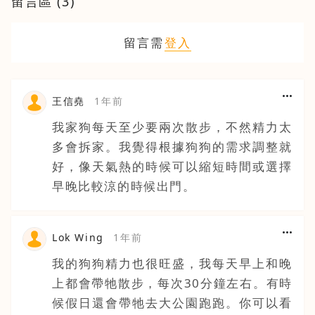
留言區 (
3
)
留言需
登入
王信堯
1年前
我家狗每天至少要兩次散步，不然精力太
多會拆家。我覺得根據狗狗的需求調整就
好，像天氣熱的時候可以縮短時間或選擇
早晚比較涼的時候出門。
Lok Wing
1年前
我的狗狗精力也很旺盛，我每天早上和晚
上都會帶牠散步，每次30分鐘左右。有時
候假日還會帶牠去大公園跑跑。你可以看