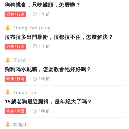
狗狗挑食，只吃罐頭，怎麼辦？
1年前
狗狗/行為
Sheng Yao Jiang
拉布拉多出門暴衝，拉都拉不住，怎麼解決？
1年前
狗狗/行為
王信堯
狗狗喝水亂噴，怎麼教會牠好好喝？
1年前
狗狗/行為
Simon Liu
15歲老狗最近腿抖，是年紀大了嗎？
1年前
狗狗/照護
蔡澔羽