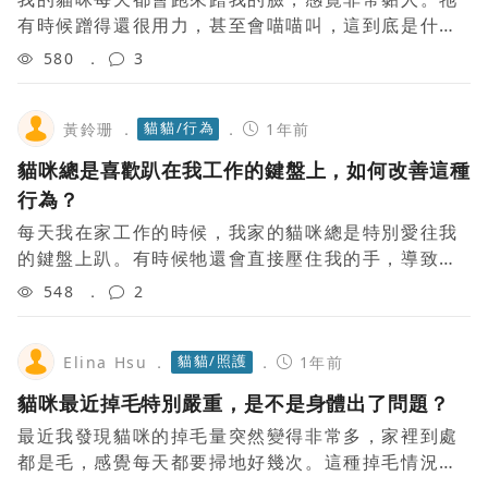
有時候蹭得還很用力，甚至會喵喵叫，這到底是什麼
意思？我應該怎麼回應牠？這是正常行為嗎？
580
3
貓貓/行為
黃鈴珊
1年前
貓咪總是喜歡趴在我工作的鍵盤上，如何改善這種
行為？
每天我在家工作的時候，我家的貓咪總是特別愛往我
的鍵盤上趴。有時候牠還會直接壓住我的手，導致我
無法正常打字，或者乾脆把文件弄亂。明明給牠準備
548
2
了很舒服的窩，但牠似乎對鍵盤特別有興趣。大
貓貓/照護
Elina Hsu
1年前
貓咪最近掉毛特別嚴重，是不是身體出了問題？
最近我發現貓咪的掉毛量突然變得非常多，家裡到處
都是毛，感覺每天都要掃地好幾次。這種掉毛情況是