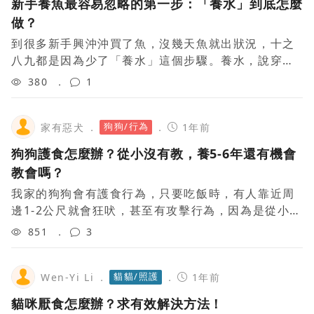
新手養魚最容易忽略的第一步：「養水」到底怎麼
做？
到很多新手興沖沖買了魚，沒幾天魚就出狀況，十之
八九都是因為少了「養水」這個步驟。養水，說穿了
就是在「養菌」——培養硝化菌。魚的糞便和飼料會
380
1
產生有毒的阿摩尼亞，而硝化菌就是專門吃掉這
狗狗/行為
家有惡犬
1年前
狗狗護食怎麼辦？從小沒有教，養5-6年還有機會
教會嗎？
我家的狗狗會有護食行為，只要吃飯時，有人靠近周
邊1-2公尺就會狂吠，甚至有攻擊行為，因為是從小流
浪收編，所以一直沒有辦法去改善這個習慣，現在家
851
3
中有小朋友，很擔心孩子被狗狗攻擊，有大
貓貓/照護
Wen-Yi Li
1年前
貓咪厭食怎麼辦？求有效解決方法！