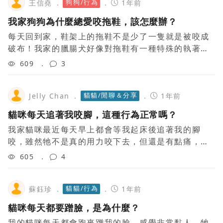
狗狗/行為
王信堯
1年前
我家狗狗為什麼總愛咬拖鞋，該怎麼辦？
每天回到家，鞋架上的拖鞋不是少了一隻就是被咬成
破布！我家的臘腸犬好像對拖鞋有一種特殊的執著，
不管給牠多少玩具，牠都會想盡辦法偷咬拖鞋。請問
609
3
有什麼辦法可以改掉這個壞習慣？或者說這是天
貓貓/閒聊＆分享
Jelly Chan
1年前
貓咪每天追著我咬腳，這種行為正常嗎？
我家貓咪最近每天早上都會等我起床後追著我的腳
咬，雖然牠不是真的用力咬下去，但還是有點痛，也
讓我覺得很煩。我試著用玩具轉移牠的注意力，但好
605
4
像效果不大。大家的貓咪有過這種行為嗎？這是什
貓貓/行為
蘇鈺珍
1年前
貓咪每天都要蹭臉，是為什麼？
我的貓咪每天都會跑來蹭我的臉，感覺非常黏人。牠