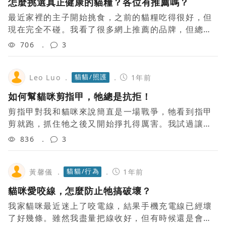
怎麼挑選真正健康的貓糧？各位有推薦嗎？
最近家裡的主子開始挑食，之前的貓糧吃得很好，但
現在完全不碰。我看了很多網上推薦的品牌，但總覺
得信息太多反而更混亂。大家是怎麼給貓咪挑選貓糧
706
3
的？高蛋白一定比低蛋白好嗎？濕糧和乾糧的比
貓貓/照護
Leo Luo
1年前
如何幫貓咪剪指甲，牠總是抗拒！
剪指甲對我和貓咪來說簡直是一場戰爭，牠看到指甲
剪就跑，抓住牠之後又開始掙扎得厲害。我試過讓牠
平靜下來後再剪，但牠好像總是特別敏感。想問問大
836
3
家有沒有什麼好方法，讓剪指甲這件事變得不那
貓貓/行為
黃馨儀
1年前
貓咪愛咬線，怎麼防止牠搞破壞？
我家貓咪最近迷上了咬電線，結果手機充電線已經壞
了好幾條。雖然我盡量把線收好，但有時候還是會被