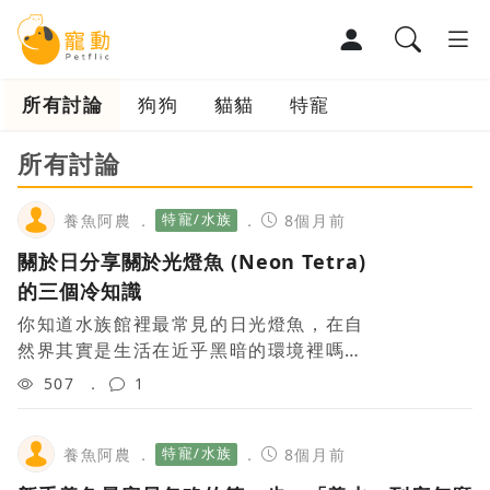
所有討論
狗狗
貓貓
特寵
寵物部落格
所有討論
寵物百科
特寵/水族
養魚阿農
8個月前
寵物討論區
關於日分享關於光燈魚 (Neon Tetra)
的三個冷知識
你知道水族館裡最常見的日光燈魚，在自
然界其實是生活在近乎黑暗的環境裡嗎？
這種小魚的故鄉在南美洲亞馬遜河上游的
507
1
黑水流域。那裡因為充滿腐植質，水色像
濃茶一樣深，所以牠們身上那條招牌的「
特寵/水族
養魚阿農
8個月前