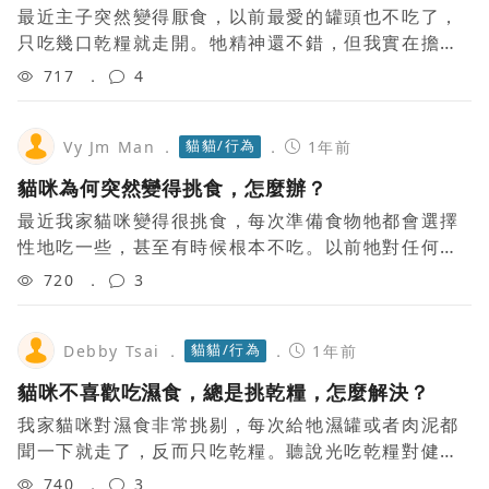
最近主子突然變得厭食，以前最愛的罐頭也不吃了，
只吃幾口乾糧就走開。牠精神還不錯，但我實在擔心
長期下去會營養不良。有些人建議換糧，但也有人說
717
4
這可能是心理問題。我應該從哪裡開始調整？是
貓貓/行為
Vy Jm Man
1年前
貓咪為何突然變得挑食，怎麼辦？
最近我家貓咪變得很挑食，每次準備食物牠都會選擇
性地吃一些，甚至有時候根本不吃。以前牠對任何食
物都很有興趣，但現在似乎對大部分飼料都不感興
720
3
趣，這到底是怎麼回事？是健康問題還是牠只是不
貓貓/行為
Debby Tsai
1年前
貓咪不喜歡吃濕食，總是挑乾糧，怎麼解決？
我家貓咪對濕食非常挑剔，每次給牠濕罐或者肉泥都
聞一下就走了，反而只吃乾糧。聽說光吃乾糧對健康
不好，容易得泌尿系統的問題。我試著把濕食和乾糧
740
3