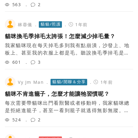
牠找到。有什麼好方法可以讓貓咪不再對電線感興趣
563
2
嗎？
貓貓/照護
林蓉儀
1年前
貓咪換毛季掉毛太誇張！怎麼減少掉毛量？
我家貓咪現在每天掉毛多到我有點崩潰，沙發上、地
板上、甚至我的衣服上都是毛。聽說換毛季掉毛是正
常的，但有沒有什麼方法能稍微控制一下？比如梳毛
601
3
的頻率需要多高？還是飲食上需要調整？希望有
貓貓/閒聊＆分享
Vy Jm Man
1年前
貓咪不肯進籠子，怎麼才能讓牠習慣呢？
每次需要帶貓咪出門看獸醫或者移動時，我家貓咪總
是拒絕進籠子，甚至一看到籠子就逃得無影無蹤。上
次為了把牠塞進去我還被抓傷了，真的很頭疼。有什
524
2
麼好方法能讓貓咪不再抗拒籠子，甚至主動進去