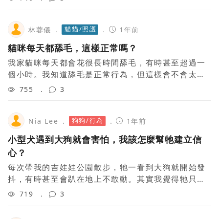
混合一起給牠，但牠直接挑乾糧吃，有什麼辦法
貓貓/照護
林蓉儀
1年前
貓咪每天都舔毛，這樣正常嗎？
我家貓咪每天都會花很長時間舔毛，有時甚至超過一
個小時。我知道舔毛是正常行為，但這樣會不會太頻
繁？會不會造成毛球問題？有什麼方法可以幫助牠排
755
3
出毛球，或者減少過度舔毛的情況？
狗狗/行為
Nia Lee
1年前
小型犬遇到大狗就會害怕，我該怎麼幫牠建立信
心？
每次帶我的吉娃娃公園散步，牠一看到大狗就開始發
抖，有時甚至會趴在地上不敢動。其實我覺得牠只是
比較膽小，並不是有攻擊性，但總不能每次都這麼緊
719
3
張吧！有沒有人有類似的經驗，能分享一下幫助