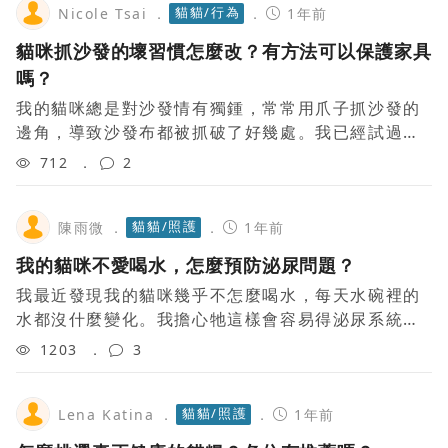
貓貓/行為
Nicole Tsai
1年前
貓咪抓沙發的壞習慣怎麼改？有方法可以保護家具
嗎？
我的貓咪總是對沙發情有獨鍾，常常用爪子抓沙發的
邊角，導致沙發布都被抓破了好幾處。我已經試過給
牠準備貓抓板，但牠似乎興趣不大。有什麼好辦法可
712
2
以讓貓咪改掉這個壞習慣嗎？或者有方法能保護
貓貓/照護
陳雨微
1年前
我的貓咪不愛喝水，怎麼預防泌尿問題？
我最近發現我的貓咪幾乎不怎麼喝水，每天水碗裡的
水都沒什麼變化。我擔心牠這樣會容易得泌尿系統的
問題，比如結石或膀胱炎。雖然我試著多加濕食，但
1203
3
感覺還是不夠。請問有什麼方法可以讓貓咪增加
貓貓/照護
Lena Katina
1年前