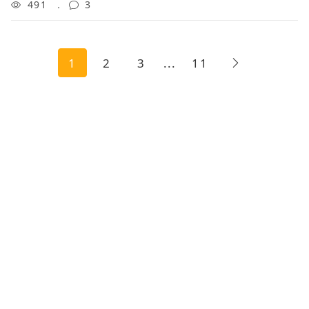
不是代表牠身體不健康？還是季節性的正常現象？有
491
3
什麼方法可以幫助減少掉毛，讓家裡乾淨一些嗎
1
2
3
...
11