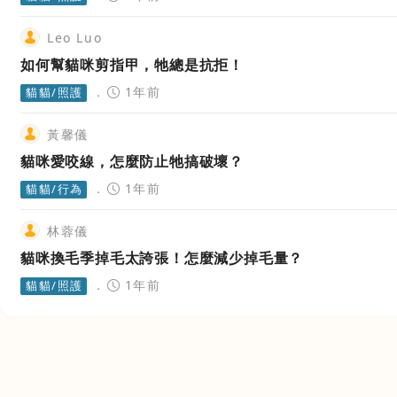
Leo Luo
如何幫貓咪剪指甲，牠總是抗拒！
1年前
貓貓/照護
黃馨儀
貓咪愛咬線，怎麼防止牠搞破壞？
1年前
貓貓/行為
林蓉儀
貓咪換毛季掉毛太誇張！怎麼減少掉毛量？
1年前
貓貓/照護