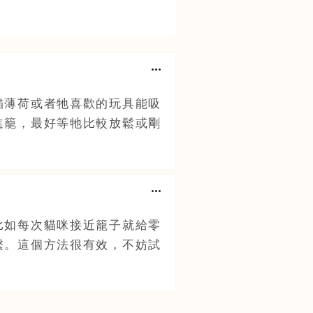
貓薄荷或者牠喜歡的玩具能吸
進籠，最好等牠比較放鬆或剛
比如每次貓咪接近籠子就給零
繫。這個方法很有效，不妨試