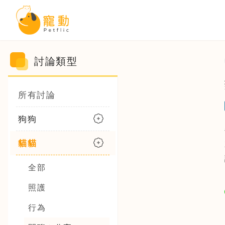
討論類型
所有討論
狗狗
貓貓
全部
照護
行為