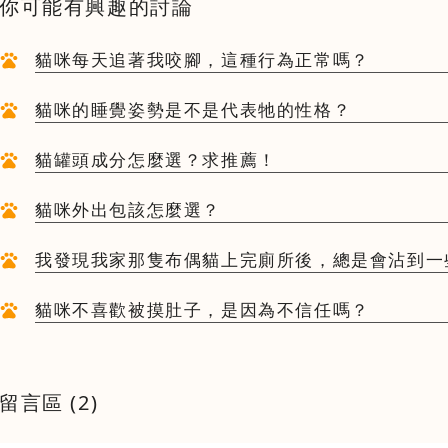
你可能有興趣的討論
貓咪每天追著我咬腳，這種行為正常嗎？
貓咪的睡覺姿勢是不是代表牠的性格？
貓罐頭成分怎麼選？求推薦！
貓咪外出包該怎麼選？
我發現我家那隻布偶貓上完廁所後，總是會沾到一
貓咪不喜歡被摸肚子，是因為不信任嗎？
留言區 (
2
)