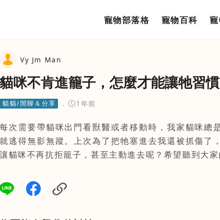
寵物部落格
寵物百科
寵
寵物部落格
Vy Jm Man
寵物百科
貓咪不肯進籠子，怎麼才能讓牠習慣
寵物討論區
貓貓/閒聊＆分享
1年前
每次需要帶貓咪出門看獸醫或者移動時，我家貓咪總
就逃得無影無蹤。上次為了把牠塞進去我還被抓傷了
讓貓咪不再抗拒籠子，甚至主動進去呢？希望聽到大家