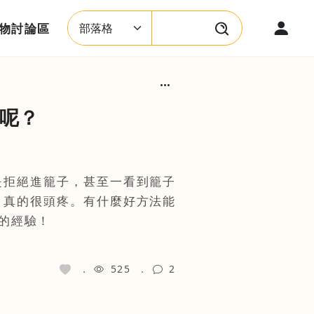
物討論區
搜尋類型
搜尋關鍵字
呢？
是拒絕進籠子，甚至一看到籠子
，真的很頭疼。有什麼好方法能
的經驗！
525
2