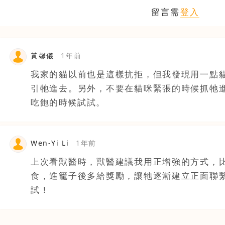
留言需
登入
黃馨儀
1年前
我家的貓以前也是這樣抗拒，但我發現用一點
引牠進去。另外，不要在貓咪緊張的時候抓牠
吃飽的時候試試。
Wen-Yi Li
1年前
上次看獸醫時，獸醫建議我用正增強的方式，
食，進籠子後多給獎勵，讓牠逐漸建立正面聯
試！