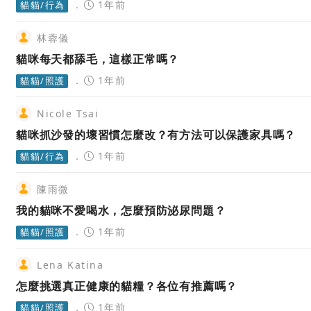
1年前
貓貓/行為
林蓉儀
貓咪每天都舔毛，這樣正常嗎？
1年前
貓貓/照護
Nicole Tsai
貓咪抓沙發的壞習慣怎麼改？有方法可以保護家具嗎？
1年前
貓貓/行為
陳雨微
我的貓咪不愛喝水，怎麼預防泌尿問題？
1年前
貓貓/照護
Lena Katina
怎麼挑選真正健康的貓糧？各位有推薦嗎？
1年前
貓貓/照護