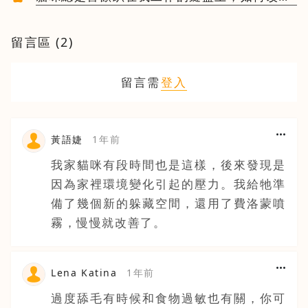
這種行為？
留言區 (
2
)
留言需
登入
黃語婕
1年前
我家貓咪有段時間也是這樣，後來發現是
因為家裡環境變化引起的壓力。我給牠準
備了幾個新的躲藏空間，還用了費洛蒙噴
霧，慢慢就改善了。
Lena Katina
1年前
過度舔毛有時候和食物過敏也有關，你可