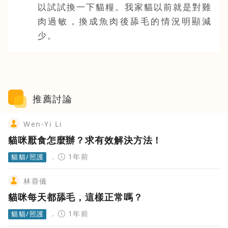
以試試換一下貓糧。我家貓以前就是對雞
肉過敏，換成魚肉後舔毛的情況明顯減
少。
推薦討論
Wen-Yi Li
貓咪厭食怎麼辦？求有效解決方法！
1年前
貓貓/照護
林蓉儀
貓咪每天都舔毛，這樣正常嗎？
1年前
貓貓/照護