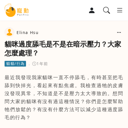
寵物部落格
Elina Hsu
貓咪過度舔毛是不是在暗示壓力？大家
寵物百科
怎麼處理？
寵物討論區
貓貓/行為
1年前
最近我發現我家貓咪一直不停舔毛，有時甚至把毛
舔到快掉光，看起來有點焦慮。我檢查過牠的皮膚
沒發現異常，不知道是不是壓力太大導致的。想問
問大家的貓咪有沒有過這種情況？你們是怎麼幫助
牠們放鬆的？有沒有什麼方法可以減少這種過度舔
毛的行為？