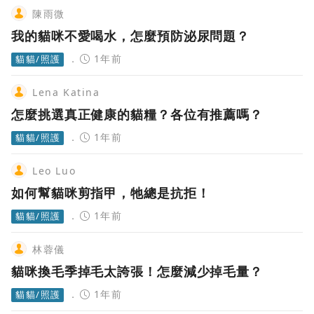
陳雨微
我的貓咪不愛喝水，怎麼預防泌尿問題？
1年前
貓貓/照護
Lena Katina
怎麼挑選真正健康的貓糧？各位有推薦嗎？
1年前
貓貓/照護
Leo Luo
如何幫貓咪剪指甲，牠總是抗拒！
1年前
貓貓/照護
林蓉儀
貓咪換毛季掉毛太誇張！怎麼減少掉毛量？
1年前
貓貓/照護