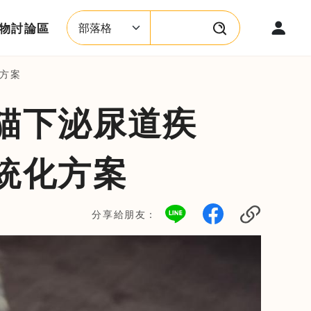
物討論區
搜尋類型
搜尋關鍵字
方案
貓下泌尿道疾
統化方案
分享給朋友：