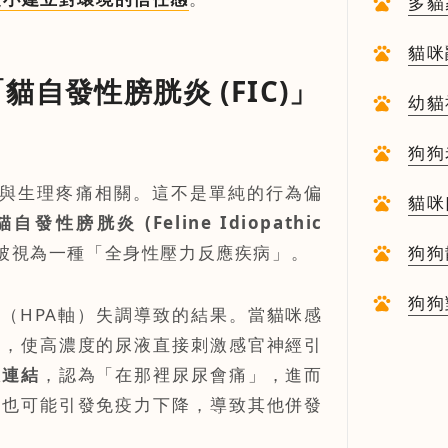
多貓
與費
貓咪
病」
自發性膀胱炎 (FIC)」
幼貓
毛孩
狗狗
認知
案例與生理疼痛相關。這不是單純的行為偏
貓咪
貓自發性膀胱炎 (Feline Idiopathic
個不
點中被視為一種「全身性壓力反應疾病」。
狗狗
因與
狗狗
統（HPA軸）失調導致的結果。當貓咪感
決外
落，使高濃度的尿液直接刺激感官神經引
誤連結
，認為「在那裡尿尿會痛」，進而
力也可能引發免疫力下降，導致其他併發