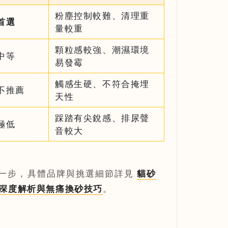
粉塵控制較難、清理重
首選
量較重
顆粒感較強、潮濕環境
中等
易發霉
觸感生硬、不符合掩埋
不推薦
天性
踩踏有尖銳感、排尿聲
極低
音較大
一步，具體品牌與挑選細節詳見
貓砂
深度解析與無痛換砂技巧
。