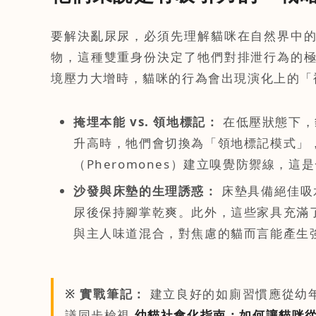
要解決亂尿尿，必須先理解貓咪在自然界中
物，這種雙重身份決定了牠們對排泄行為的
境壓力大增時，貓咪的行為會出現演化上的「
掩埋本能 vs. 領地標記：
在低壓狀態下，
升高時，牠們會切換為「領地標記模式」
（Pheromones）建立嗅覺防禦線，
沙發與床墊的生理誘惑：
床墊具備絕佳吸
尿後保持腳掌乾爽。此外，這些家具充滿
與主人味道混合，對焦慮的貓而言能產生
※ 實戰筆記：
建立良好的如廁習慣應從幼
議同步檢視
幼貓社會化指南：如何讓貓咪