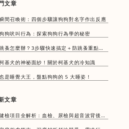
門文章
瞬間召喚術：四個步驟讓狗狗對名字作出反應
狗狗吠叫行為：探索狗狗行為學的秘密
跳蚤怎麼辦？3步驟快速搞定＋防跳蚤重點一
柯基犬的神祕面紗！關於柯基犬的冷知識
也是睡覺大王，盤點狗狗的 5 大睡姿！
新文章
健檢項目全解析：血檢、尿檢與超音波背後的
意義與檢查頻率建議