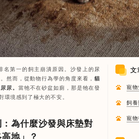
排名第一的飼主崩潰原因。沙發上的尿
文
望。然而，從動物行為學的角度來看，
貓
寵物
亂尿尿。
當牠不在砂盆如廁，那是牠在發
對環境感到了極大的不安。
飼養
寵物
制：為什麼沙發與床墊對
略高地」？