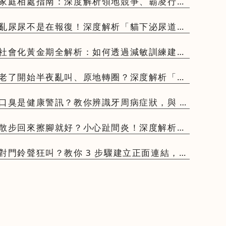
家庭相處指南：深度解析領地競爭、霸凌行為
洛蒙減壓實戰案例
亂尿尿不是在報復！深度解析「貓下泌尿道疾
與環境壓力：終結噴尿噩夢的系統化方案
社會化黃金期全解析：如何透過減敏訓練建立
的一生性格基礎與環境信任感
老了開始半夜亂叫、原地轉圈？深度解析「犬
障礙 (CCD)」與高齡犬居家照護指南
口臭是健康警訊？教你辨識牙周病症狀，與 3
抗拒刷牙的訓練秘訣
散步回來擦腳就好？小心趾間炎！深度解析成
 3 大護理死角
對門鈴聲狂叫？教你 3 步驟建立正面連結，解
送員敲門就暴衝的居家困擾