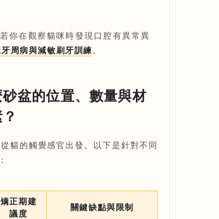
若你在觀察貓咪時發現口腔有異常異
識牙周病與減敏刷牙訓練
。
麼砂盆的位置、數量與材
素？
須從貓的觸覺感官出發。以下是針對不同
：
矯正期建
關鍵缺點與限制
議度