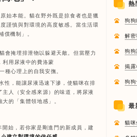
熱
的原始本能。貓在野外既是掠食者也是獵
狗狗
極度謹慎與對環境的高度敏感。當生活環
補償機制」。
解密
狗狗
貓會掩埋排泄物以躲避天敵。但當壓力
次看
，利用尿液中的費洛蒙
揭露
這是一種心理上的自我安撫。
狗狗
水性，能讓尿液迅速下滲，使貓咪在排
了主人（安全感來源）的味道，將尿液
強大的「集體領地感」。
最
貓咪
年開始，若你家是剛進門的新成員，建
臨床
從小建立對環境的信任感
。