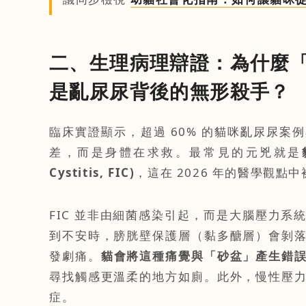
二、生理病理辯證：為什麼「貓
是亂尿尿背後的無形殺手？
臨床實證顯示，超過 60% 的貓咪亂尿尿
差，而是身體在求救。最常見的元兇就是
Cystitis, FIC)
，這在 2026 年的醫學觀
FIC 並非由細菌感染引起，而是大腦壓力系
到不安時，膀胱壁保護層（黏多醣層）會剝
發劇痛。
貓會將這種痛覺與「砂盆」產生錯
尋找觸感更溫柔的地方如廁。此外，慢性壓
症。