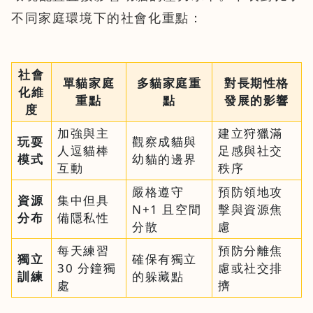
不同家庭環境下的社會化重點：
社會
單貓家庭
多貓家庭重
對長期性格
化維
重點
點
發展的影響
度
加強與主
建立狩獵滿
玩耍
觀察成貓與
人逗貓棒
足感與社交
模式
幼貓的邊界
互動
秩序
嚴格遵守
預防領地攻
資源
集中但具
N+1 且空間
擊與資源焦
分布
備隱私性
分散
慮
每天練習
預防分離焦
獨立
確保有獨立
30 分鐘獨
慮或社交排
訓練
的躲藏點
處
擠