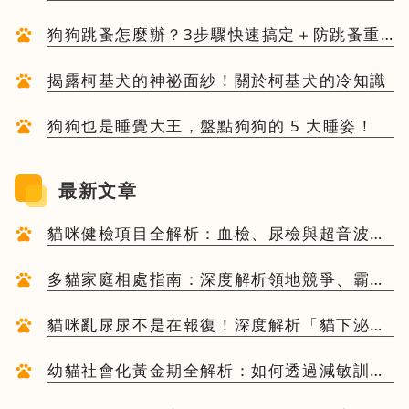
狗狗跳蚤怎麼辦？3步驟快速搞定＋防跳蚤重
點一次看
揭露柯基犬的神祕面紗！關於柯基犬的冷知識
狗狗也是睡覺大王，盤點狗狗的 5 大睡姿！
最新文章
貓咪健檢項目全解析：血檢、尿檢與超音波背
後的臨床意義與檢查頻率建議
多貓家庭相處指南：深度解析領地競爭、霸凌
行為與費洛蒙減壓實戰案例
貓咪亂尿尿不是在報復！深度解析「貓下泌尿
道疾病」與環境壓力：終結噴尿噩夢的系統化
方案
幼貓社會化黃金期全解析：如何透過減敏訓練
建立毛孩的一生性格基礎與環境信任感