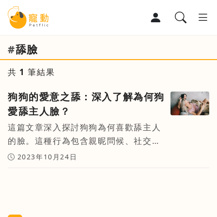
#
舔臉
寵物部落格
共
1
筆結果
寵物百科
狗狗的愛意之舔：深入了解為何狗
寵物討論區
愛舔主人臉？
這篇文章深入探討狗狗為何喜歡舔主人
的臉。這種行為包含親昵問候、社交互
動、味覺感知和安撫功能。雖然充滿愛
2023年10月24日
意，但也需要謹慎，以確保衛生。了解
這一行為背後的含義，將有助於建立更
深的連繫和理解你的毛絨絨伴侶。