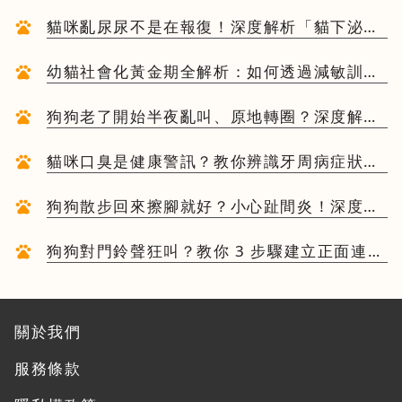
行為與費洛蒙減壓實戰案例
貓咪亂尿尿不是在報復！深度解析「貓下泌尿
道疾病」與環境壓力：終結噴尿噩夢的系統化
方案
幼貓社會化黃金期全解析：如何透過減敏訓練
建立毛孩的一生性格基礎與環境信任感
狗狗老了開始半夜亂叫、原地轉圈？深度解析
「犬認知障礙 (CCD)」與高齡犬居家照護指南
貓咪口臭是健康警訊？教你辨識牙周病症狀，
與 3 個不抗拒刷牙的訓練秘訣
狗狗散步回來擦腳就好？小心趾間炎！深度解
析成因與 3 大護理死角
狗狗對門鈴聲狂叫？教你 3 步驟建立正面連
結，解決外送員敲門就暴衝的居家困擾
關於我們
服務條款